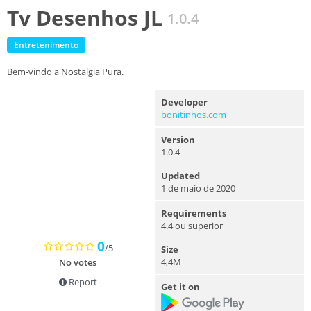
Tv Desenhos JL
1.0.4
Entretenimento
Bem-vindo a Nostalgia Pura.
Developer
bonitinhos.com
Version
1.0.4
Updated
1 de maio de 2020
Requirements
4.4 ou superior
0
/5
Size
4,4M
No votes
Report
Get it on