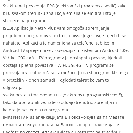
Svaki kanal posjeduje EPG (elektronički programski vodič) kako
bi u svakom trenutku znali koja emisija se emitira i što je
sljedeće na programu.
(SLO) Aplikacija NetTV Plus vam omogoča spremljanje
priljubenih programov s področja bivše Jugoslavije, kjerkoli se
nahajate. Aplikacija je namenjena za telefone, tablice in
Android TV sprejemnike z operacijskim sistemom Android 4.0+.
Več kot 200 ex YU TV programv je dostopnih povsod, kjerkoli
obstaja spletna povezava – WiFi, 3G, 4G. TV programi se
predvajajo v realnem času, z možnostjo da si program ki ste ga
v preteklih 7 dneh zamudili, ogledati takrat ko vam to
odgovarja.
Vsaka postaja ima dodan EPG (elektronski programski vodič),
tako da uporabnik ve, katero oddajo trenutno spremlja in
katera je naslednja na programu.
(MK) NetTV Plus апликацијата Ви овозможува да ги гледате
омилените ex-yu канали на Вашиот апарат, каде и да се
наоѓате во светот. Апликацијата е наменета за телефони,