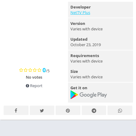
Developer
NetTV Plus
Version
Varies with device
Updated
October 23, 2019
Requirements
Varies with device
0
/5
Size
Varies with device
No votes
Report
Get it on