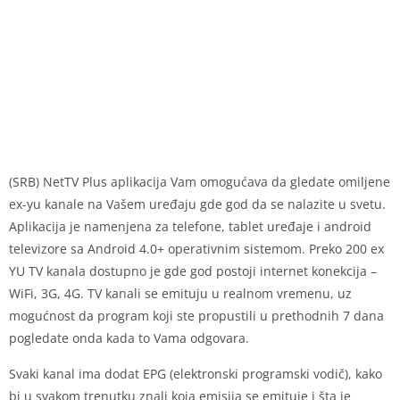
(SRB) NetTV Plus aplikacija Vam omogućava da gledate omiljene
ex-yu kanale na Vašem uređaju gde god da se nalazite u svetu.
Aplikacija je namenjena za telefone, tablet uređaje i android
televizore sa Android 4.0+ operativnim sistemom. Preko 200 ex
YU TV kanala dostupno je gde god postoji internet konekcija –
WiFi, 3G, 4G. TV kanali se emituju u realnom vremenu, uz
mogućnost da program koji ste propustili u prethodnih 7 dana
pogledate onda kada to Vama odgovara.
Svaki kanal ima dodat EPG (elektronski programski vodič), kako
bi u svakom trenutku znali koja emisija se emituje i šta je