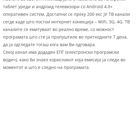
таблет уреди и андроид телевизори со Android 4.0+
оперативен систем. Достапни се преку 200 eкс ЈУ ТВ канали
сегде каде што постои интернет конекција – WiFi, 3G, 4G. ТВ
каналите се емитуваат во реално време, со можност
програмата што сте ја пропуштиле во претходните 7 дена,
да ја одгледате тогаш кога вам Ви одговара.
Секој канал има додаден ЕПГ (електронски програмски
водич), како би знаел корисникот која емисија ја следи во
моментот и што е следно на програмата.